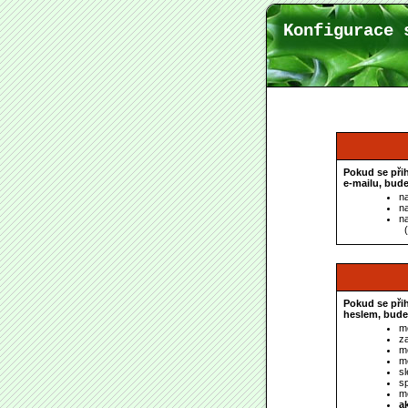
Konfigurace 
Pokud se při
e-mailu, bude
n
na
n
(
Pokud se při
heslem, bude
m
za
mě
m
s
s
m
a