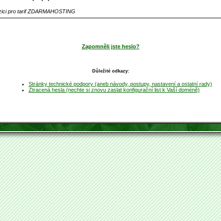
ozici pro tarif ZDARMAHOSTING
Zapomněli jste heslo?
Důležité odkazy:
Stránky technické podpory (aneb návody, postupy, nastavení a ostatní rady)
Ztracená hesla (nechte si znovu zaslat konfigurační list k Vaší doméně)