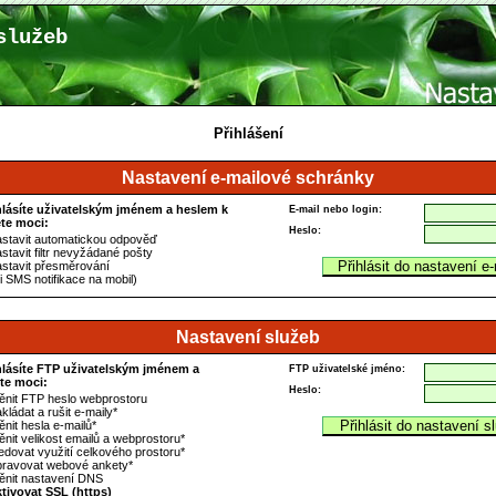
služeb
Přihlášení
Nastavení e-mailové schránky
hlásíte uživatelským jménem a heslem k
E-mail nebo login:
te moci:
Heslo:
astavit automatickou odpověď
stavit filtr nevyžádané pošty
astavit přesměrování
i SMS notifikace na mobil)
Nastavení služeb
hlásíte FTP uživatelským jménem a
FTP uživatelské jméno:
te moci:
Heslo:
ěnit FTP heslo webprostoru
kládat a rušit e-maily*
nit hesla e-mailů*
ěnit velikost emailů a webprostoru*
ledovat využití celkového prostoru*
pravovat webové ankety*
ěnit nastavení DNS
ktivovat SSL (https)