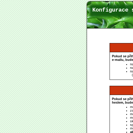
Konfigurace 
Pokud se při
e-mailu, bude
n
na
n
(
Pokud se při
heslem, bude
m
za
mě
m
s
s
m
a