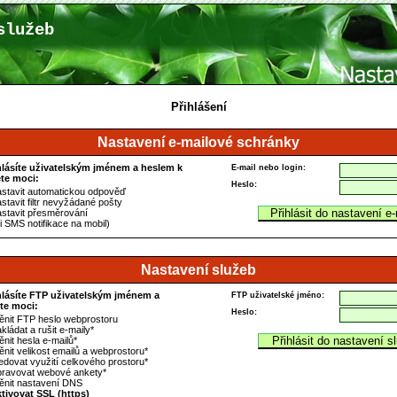
služeb
Přihlášení
Nastavení e-mailové schránky
hlásíte uživatelským jménem a heslem k
E-mail nebo login:
te moci:
Heslo:
astavit automatickou odpověď
stavit filtr nevyžádané pošty
astavit přesměrování
i SMS notifikace na mobil)
Nastavení služeb
hlásíte FTP uživatelským jménem a
FTP uživatelské jméno:
te moci:
Heslo:
ěnit FTP heslo webprostoru
kládat a rušit e-maily*
nit hesla e-mailů*
ěnit velikost emailů a webprostoru*
ledovat využití celkového prostoru*
pravovat webové ankety*
ěnit nastavení DNS
ktivovat SSL (https)