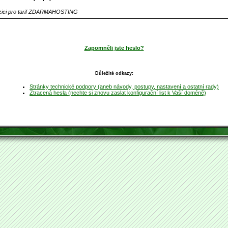
ozici pro tarif ZDARMAHOSTING
Zapomněli jste heslo?
Důležité odkazy:
Stránky technické podpory (aneb návody, postupy, nastavení a ostatní rady)
Ztracená hesla (nechte si znovu zaslat konfigurační list k Vaší doméně)